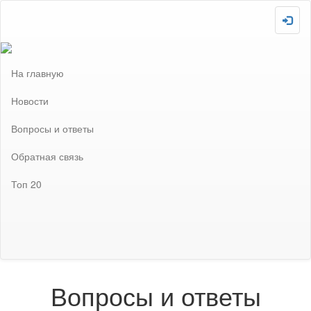
Скопировано!
На главную
Новости
Вопросы и ответы
Обратная связь
Топ 20
Загружаю :-P
Внимание! Сайт отключен! Не забудьте включить после
завершения всех необходимых настроек!
Вопросы и ответы
Вопросы и ответы