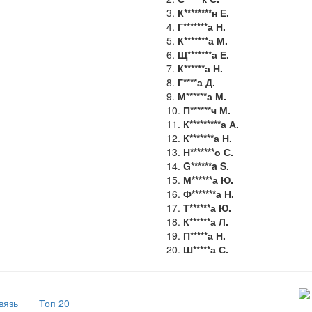
3.
К********н Е.
4.
Г*******а Н.
5.
К*******а М.
6.
Щ*******а Е.
7.
К******а Н.
8.
Г****а Д.
9.
М******а М.
10.
П******ч М.
11.
К*********а А.
12.
К*******а Н.
13.
Н*******о С.
14.
G******a S.
15.
М******а Ю.
16.
Ф*******а Н.
17.
Т******а Ю.
18.
К******а Л.
19.
П*****а Н.
20.
Ш*****а С.
вязь
Топ 20