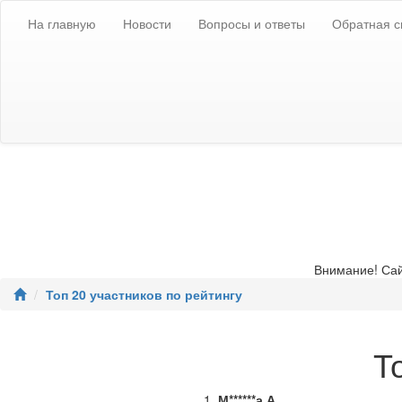
Скопировано!
На главную
Новости
Вопросы и ответы
Обратная с
Внимание! Сай
Топ 20 участников по рейтингу
Т
1.
М******а А.