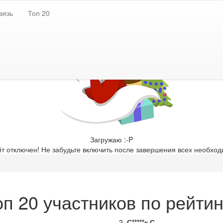
вязь
Топ 20
Загружаю :-P
т отключен! Не забудьте включить после завершения всех необход
оп 20 участников по рейтин
2.
С*****к С.