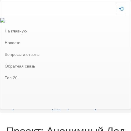
Скопировано!
На главную
Новости
Вопросы и ответы
Обратная связь
Топ 20
Загружаю :-P
Внимание! Сайт отключен! Не забудьте включить после
завершения всех необходимых настроек!
Прошедшие проекты
Проект: Анонимный Дед Мороз на Пикабу 2025/2026
Проект: Анонимный Дед