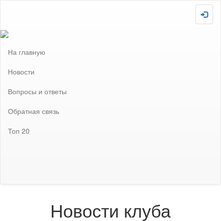
Скопировано!
На главную
Новости
Вопросы и ответы
Обратная связь
Топ 20
Загружаю :-P
Внимание! Сайт отключен! Не забудьте включить после
завершения всех необходимых настроек!
Новости клуба
Новости клуба