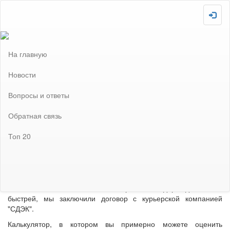
Скопировано!
Загружаю :-P
Внимание! Сайт отключен! Не забудьте включить после
завершения всех необходимых настроек!
На главную
Новости
Про отправку через СДЭК
Новости
Про отправку через
Вопросы и ответы
СДЭК
Обратная связь
Топ 20
h
t
2020-02-07 в 14:02:55
41575
18
t
p
s
Напоминаем, чтобы вы могли отправлять подарки дешевле и
:
быстрей, мы заключили договор с курьерской компанией
/
"СДЭК".
/
t
Калькулятор, в котором вы примерно можете оценить