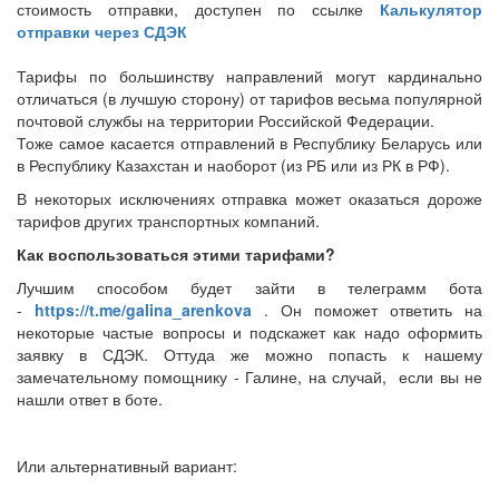
.
стоимость отправки, доступен по ссылке
Калькулятор
m
отправки через СДЭК
e
/
Тарифы по большинству направлений могут кардинально
g
отличаться (в лучшую сторону) от тарифов весьма популярной
a
почтовой службы на территории Российской Федерации.
l
Тоже самое касается отправлений в Республику Беларусь или
i
в Республику Казахстан и наоборот (из РБ или из РК в РФ).
n
В некоторых исключениях отправка может оказаться дороже
a
тарифов других транспортных компаний.
_
a
Как воспользоваться этими тарифами?
r
Лучшим способом будет зайти в телеграмм бота
e
-
https://t.me/galina_arenkova
. Он поможет ответить на
n
некоторые частые вопросы и подскажет как надо оформить
k
заявку в СДЭК. Оттуда же можно попасть к нашему
o
замечательному помощнику - Галине, на случай, если вы не
v
нашли ответ в боте.
a
Или альтернативный вариант: