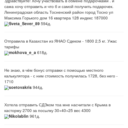
Здравствуйте! Хочу участвовать в обмене подарочками . и
сама хочу отправить и что б и самой получить подарочек.
Ленинградская область Тосненский район город Тосно ул
Максима Горького дом 16 квартира 128 индекс 187000
Sveta_Sever_89
594д.
Отправила в Казахстан из ЯНАО Сдеком - 1800 2,5 кг. Ужас
тарифы
mokhova_e_a
618д.
Не знаю, в чём бонус отправки с помощью местного
калькулятора - с ним стоимость получилась 1728, без него -
1710
soetovakris
944д.
Хотела отправить СДЭком тоа мне насчитали с Крыма в
касторму 2700 за посылку 30×40×25 вес 4300
Nikolablin
961д.