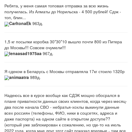
Ребята, у меня самая топовая отправка за всю жизнь
получилась. Из Алматы до Норильска - 4 500 рублей! Сдэк -
топ, блин...
CarltonaEk
963д.
1,5 кг посылки коробка 30*30*10 вышло почти 800 из Питера
до Москвы!!! Совсем очумели!!!
lenaasad1975aa
967д.
Я сдеком в Беларусь с Москвы отправляла 17кг стоило 1320р
animaatra
989д.
Надеюсь все в курсе вообще как СДЭК мощно обосрался в
плане приватности данных своих клиентов, когда через месяц-
два после начала СВО - небратья-хохлы выкинули данные
всех россиян (телефоны, ФИО, ники в соцсетях, адреса и
даже паспорта) на одном сайте в открытом доступе??
(который уже заблокирован к сожалению, но где-то на июль
2022 года, когда мне друг этот сайт показал впервые - там все