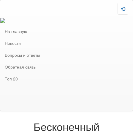
Скопировано!
На главную
Новости
Вопросы и ответы
Обратная связь
Топ 20
Загружаю :-P
Внимание! Сайт отключен! Не забудьте включить после
завершения всех необходимых настроек!
Бесконечный проект: Вечный обмен магнитами
Бесконечный